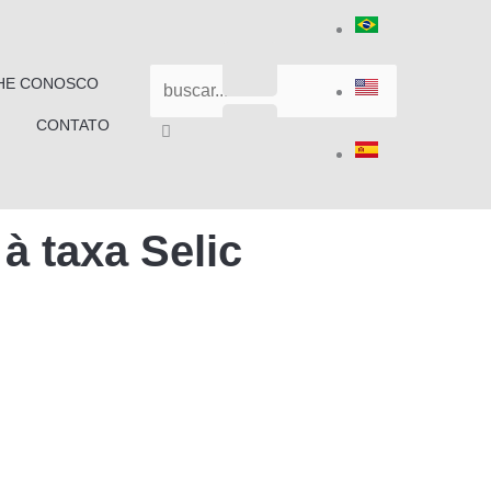
I
L
Pesquisar
HE CONOSCO
n
i
CONTATO
s
n
t
k
à taxa Selic
a
e
g
d
r
i
a
n