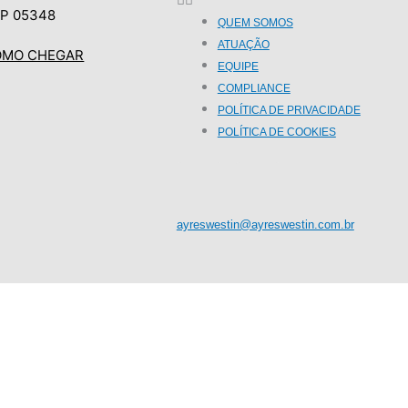
P 05348
QUEM SOMOS
ATUAÇÃO
OMO CHEGAR
EQUIPE
COMPLIANCE
POLÍTICA DE PRIVACIDADE
POLÍTICA DE COOKIES
I
L
n
i
ayreswestin@ayreswestin.com.br
s
n
t
k
a
e