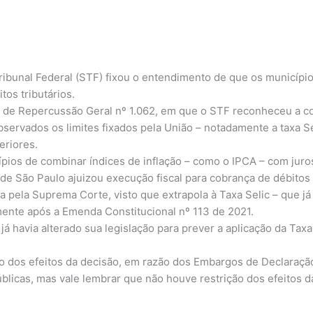
ribunal Federal (STF) fixou o entendimento de que os municípi
tos tributários.
 de Repercussão Geral nº 1.062, em que o STF reconheceu a co
observados os limites fixados pela União – notadamente a taxa 
eriores.
ípios de combinar índices de inflação – como o IPCA – com juro
o de São Paulo ajuizou execução fiscal para cobrança de débitos
a pela Suprema Corte, visto que extrapola à Taxa Selic – que j
mente após a Emenda Constitucional nº 113 de 2021.
 havia alterado sua legislação para prever a aplicação da Taxa 
o dos efeitos da decisão, em razão dos Embargos de Declaraçã
licas, mas vale lembrar que não houve restrição dos efeitos da