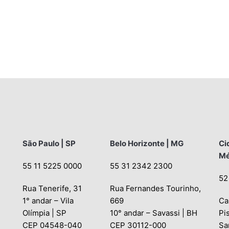
São Paulo | SP
Belo Horizonte | MG
Ci
Mé
55 11 5225 0000
55 31 2342 2300
52
Rua Tenerife, 31
Rua Fernandes Tourinho,
1° andar – Vila
669
Ca
Olímpia | SP
10° andar – Savassi | BH
Pi
CEP 04548-040
CEP 30112-000
Sa