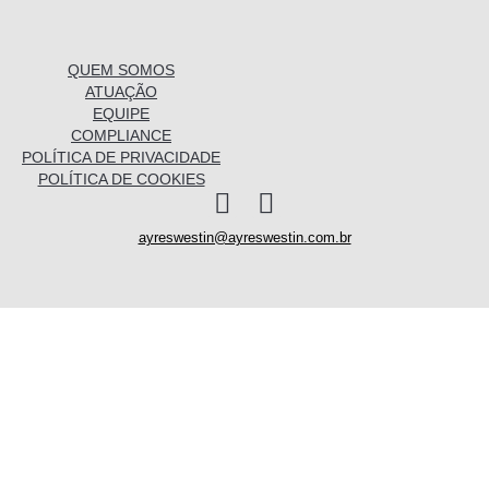
QUEM SOMOS
ATUAÇÃO
EQUIPE
COMPLIANCE
POLÍTICA DE PRIVACIDADE
POLÍTICA DE COOKIES
I
L
n
i
ayreswestin@ayreswestin.com.br
s
n
t
k
a
e
g
d
QUEM SOMOS
r
i
ATUAÇÃO
a
n
m
EQUIPE
CONHECIMENTO