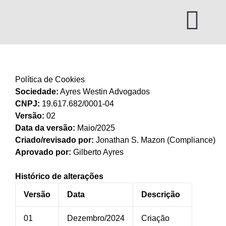
Ir
para
o
conteúdo
Política de Cookies
Sociedade:
Ayres Westin Advogados
CNPJ:
19.617.682/0001-04
Versão:
02
Data da versão:
Maio/2025
Criado/revisado por:
Jonathan S. Mazon (Compliance)
Aprovado por:
Gilberto Ayres
Histórico de alterações
Versão
Data
Descrição
01
Dezembro/2024
Criação