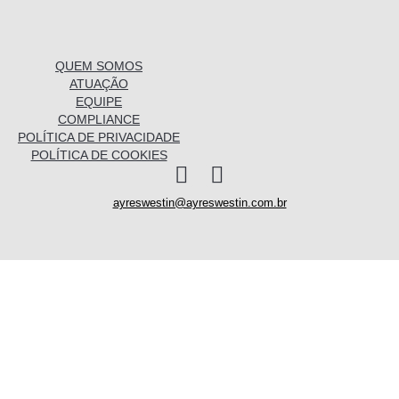
QUEM SOMOS
ATUAÇÃO
EQUIPE
COMPLIANCE
POLÍTICA DE PRIVACIDADE
POLÍTICA DE COOKIES
I
L
n
i
ayreswestin@ayreswestin.com.br
s
n
t
k
a
e
Quem somos
g
d
r
i
a
n
Atuação
m
Equipe