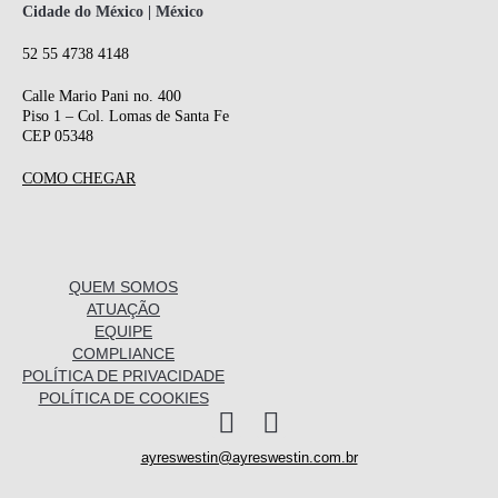
Cidade do México | México
52 55 4738 4148
Calle Mario Pani no. 400
Piso 1 – Col. Lomas de Santa Fe
CEP 05348
COMO CHEGAR
QUEM SOMOS
ATUAÇÃO
EQUIPE
COMPLIANCE
POLÍTICA DE PRIVACIDADE
POLÍTICA DE COOKIES
I
L
n
i
ayreswestin@ayreswestin.com.br
s
n