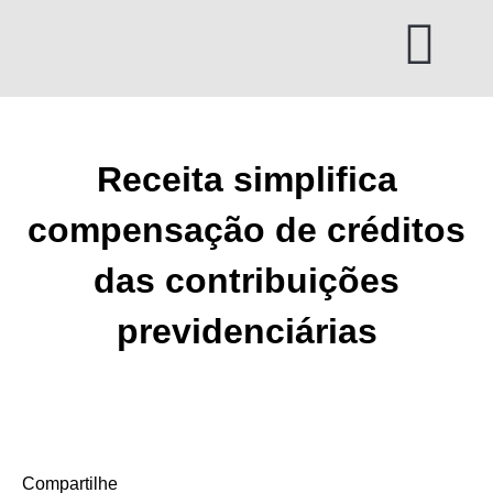
Ir
para
o
conteúdo
Receita simplifica
compensação de créditos
das contribuições
previdenciárias
Compartilhe