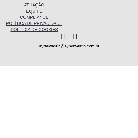
ATUAÇÃO
EQUIPE
COMPLIANCE
POLÍTICA DE PRIVACIDADE
POLÍTICA DE COOKIES
I
L
n
i
ayreswestin@ayreswestin.com.br
s
n
t
k
a
e
Quem somos
g
d
r
i
a
n
Atuação
m
Equipe
Conhecimento