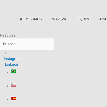
Ir
para
o
QUEM SOMOS
ATUAÇÃO
EQUIPE
CONH
conteúdo
Pesquisar
Instagram
Linkedin