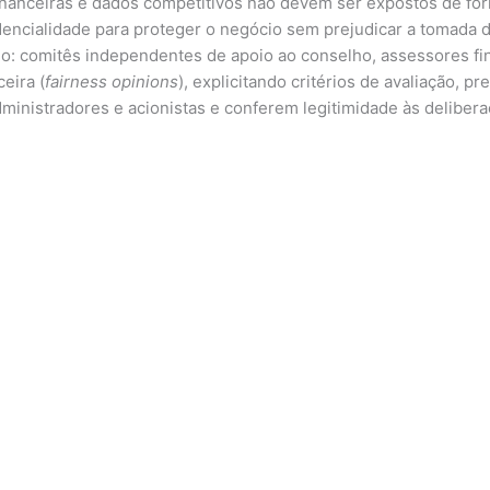
 financeiras e dados competitivos não devem ser expostos de f
dencialidade para proteger o negócio sem prejudicar a tomada d
o: comitês independentes de apoio ao conselho, assessores fina
eira (
fairness opinions
), explicitando critérios de avaliação,
ministradores e acionistas e conferem legitimidade às delibera