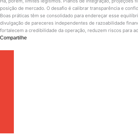
Há, porém, limites legítimos. Planos de integração, projeções
posição de mercado. O desafio é calibrar transparência e confi
Boas práticas têm se consolidado para endereçar esse equilíbri
divulgação de pareceres independentes de razoabilidade financ
fortalecem a credibilidade da operação, reduzem riscos para ad
Compartilhe