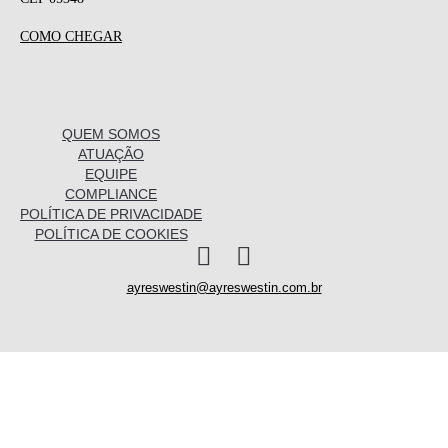
COMO CHEGAR
QUEM SOMOS
ATUAÇÃO
EQUIPE
COMPLIANCE
POLÍTICA DE PRIVACIDADE
POLÍTICA DE COOKIES
I
L
n
i
ayreswestin@ayreswestin.com.br
s
n
t
k
a
e
Quem somos
g
d
r
i
a
n
Atuação