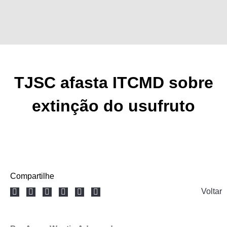
Ir
para
o
conteúdo
TJSC afasta ITCMD sobre
extinção do usufruto
Compartilhe
Voltar