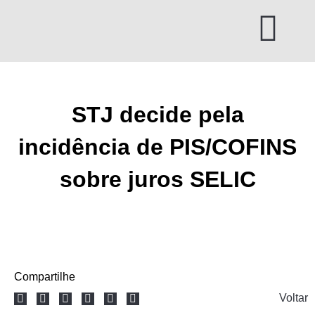
Ir
para
o
conteúdo
STJ decide pela
incidência de PIS/COFINS
sobre juros SELIC
Compartilhe
Voltar