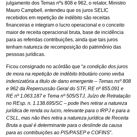
julgamento dos Temas nºs 808 e 962, o relator, Ministro
Mauro Campbell, entendeu que os juros SELIC
recebidos em repetição de indébito são receitas
financeiras e integram o lucro operacional e o conceito
maior de receita operacional bruta, base de incidência
para as referidas contribuições, ainda que tais juros
tenham natureza de recomposição do patrimônio das
pessoas jurídicas.
Ficou consignado no acórdão que “
a condição dos juros
de mora na repetição de indébito tributário como verba
indenizatória a título de dano emergente – Temas nsº 808
e 962 da Repercussão Geral do STF, RE nº 855.091 e
RE nº 1.063.187 e Tema nº 505/STJ, Juízo de Retratação
no REsp. n. 1.138.695/SC – pode lhes retirar a natureza
jurídica de renda ou lucro, relevante para o IRPJ e para a
CSLL, mas não lhes retira a natureza jurídica de Receita
Bruta a qual é determinante para o deslinde da causa
para as contribuições ao PIS/PASEP e COFINS
”.