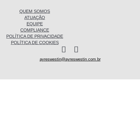
QUEM SOMOS
ATUAÇÃO
EQUIPE
COMPLIANCE
POLÍTICA DE PRIVACIDADE
POLÍTICA DE COOKIES
I
L
n
i
ayreswestin@ayreswestin.com.br
s
n
t
k
a
e
Quem somos
g
d
r
i
a
n
Atuação
m
Equipe