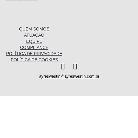
QUEM SOMOS
ATUAÇÃO
EQUIPE
COMPLIANCE
POLÍTICA DE PRIVACIDADE
POLÍTICA DE COOKIES
I
L
n
i
ayreswestin@ayreswestin.com.br
s
n
t
k
a
e
Quem somos
g
d
r
i
a
n
Atuação
m