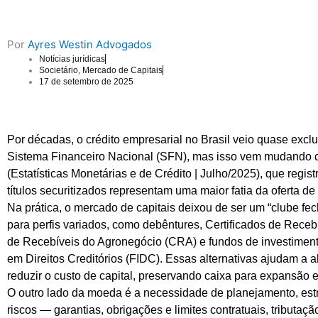
Por
Ayres Westin Advogados
Notícias jurídicas
Societário
,
Mercado de Capitais
17 de setembro de 2025
Por décadas, o crédito empresarial no Brasil veio quase excl
Sistema Financeiro Nacional (SFN), mas isso vem mudando 
(Estatísticas Monetárias e de Crédito | Julho/2025), que registr
títulos securitizados representam uma maior fatia da oferta de 
Na prática, o mercado de capitais deixou de ser um “clube fe
para perfis variados, como debêntures, Certificados de Recebív
de Recebíveis do Agronegócio (CRA) e fundos de investimen
em Direitos Creditórios (FIDC). Essas alternativas ajudam a al
reduzir o custo de capital, preservando caixa para expansão e
O outro lado da moeda é a necessidade de planejamento, estr
riscos — garantias, obrigações e limites contratuais, tributa