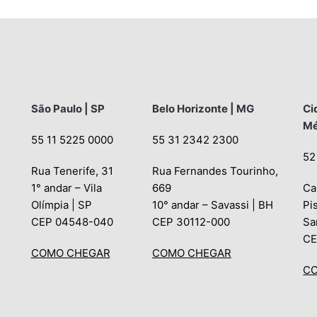
São Paulo | SP
Belo Horizonte | MG
Ci
Mé
55 11 5225 0000
55 31 2342 2300
52
Rua Tenerife, 31
Rua Fernandes Tourinho,
1° andar – Vila
669
Ca
Olímpia | SP
10° andar – Savassi | BH
Pi
CEP 04548-040
CEP 30112-000
Sa
CE
COMO CHEGAR
COMO CHEGAR
C