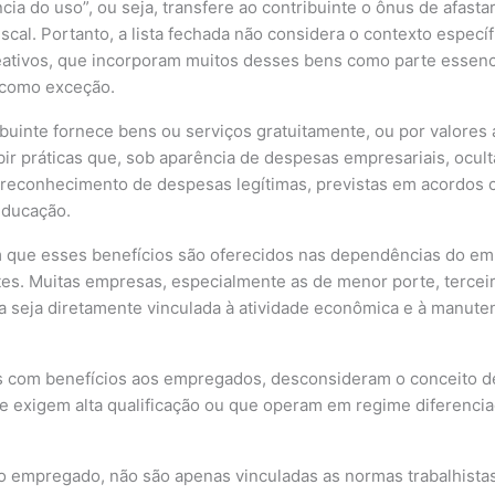
ia do uso”, ou seja, transfere ao contribuinte o ônus de afast
iscal. Portanto, a lista fechada não considera o contexto espec
eativos, que incorporam muitos desses bens como parte essenci
o como exceção.
ibuinte fornece bens ou serviços gratuitamente, ou por valores 
bir práticas que, sob aparência de despesas empresariais, ocu
o reconhecimento de despesas legítimas, previstas em acordos 
educação.
que esses benefícios são oferecidos nas dependências do emp
intes. Muitas empresas, especialmente as de menor porte, terce
 seja diretamente vinculada à atividade econômica e à manutenç
ões com benefícios aos empregados, desconsideram o conceito
 exigem alta qualificação ou que operam em regime diferenciad
ao empregado, não são apenas vinculadas as normas trabalhist