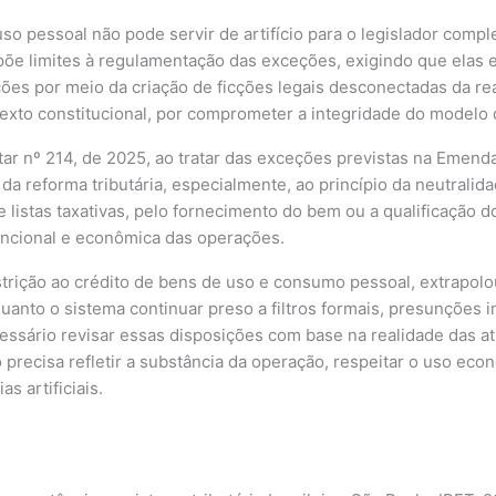
o pessoal não pode servir de artifício para o legislador compl
mpõe limites à regulamentação das exceções, exigindo que elas 
ições por meio da criação de ficções legais desconectadas da re
 o texto constitucional, por comprometer a integridade do model
r nº 214, de 2025, ao tratar das exceções previstas na Emenda
da reforma tributária, especialmente, ao princípio da neutralid
e listas taxativas, pelo fornecimento do bem ou a qualificação d
funcional e econômica das operações.
trição ao crédito de bens de uso e consumo pessoal, extrapolou
uanto o sistema continuar preso a filtros formais, presunções 
necessário revisar essas disposições com base na realidade das
o precisa refletir a substância da operação, respeitar o uso eco
s artificiais.