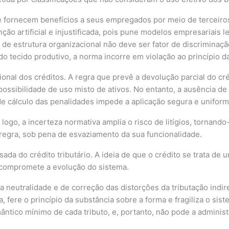
fornecem benefícios a seus empregados por meio de terceiros
ção artificial e injustificada, pois pune modelos empresariais l
e estrutura organizacional não deve ser fator de discriminação f
do tecido produtivo, a norma incorre em violação ao princípio d
al dos créditos. A regra que prevê a devolução parcial do créd
ssibilidade de uso misto de ativos. No entanto, a ausência de 
 de cálculo das penalidades impede a aplicação segura e unifor
ogo, a incerteza normativa amplia o risco de litígios, tornando-a
regra, sob pena de esvaziamento da sua funcionalidade.
da do crédito tributário. A ideia de que o crédito se trata de 
o, compromete a evolução do sistema.
a neutralidade e de correção das distorções da tributação indi
, fere o princípio da substância sobre a forma e fragiliza o s
ântico mínimo de cada tributo, e, portanto, não pode a administ