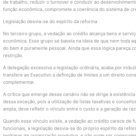
de trabalho, reduzir o turnover e conduzir ao desenvolviment
função econômica, compromete a coerência do sistema de cr
Legislação desvia-se do espírito da reforma
No terceiro grupo, a vedação ao crédito alcança bens e servi
econômica. Esse grupo se baseia na ideia de que nem toda aqu
do bem é puramente pessoal. Ainda que essa lógica pareça coe
restrição.
A delegação excessiva a legislação ordinária, acaba por induz
transfere ao Executivo a definição de limites a um direito con
complementar.
A crítica que emerge desse cenário não se dirige à existênci
dessa exceção, pois a utilização de listas taxativas e concei
ampla, deve refletir o vínculo entre o custo e a geração de rec
Quando esse vínculo existe, a vedação ao crédito carece de 
funcionais, a legislação desvia-se do próprio espírito da refo
legítimas de organização produtiva, e não pode ser comprome