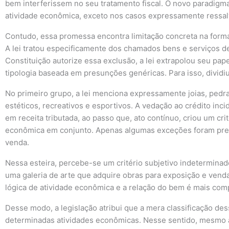
bem interferissem no seu tratamento fiscal. O novo paradigma 
atividade econômica, exceto nos casos expressamente ressalv
Contudo, essa promessa encontra limitação concreta na forma
A lei tratou especificamente dos chamados bens e serviços d
Constituição autorize essa exclusão, a lei extrapolou seu pap
tipologia baseada em presunções genéricas. Para isso, dividiu
No primeiro grupo, a lei menciona expressamente joias, pedra
estéticos, recreativos e esportivos. A vedação ao crédito i
em receita tributada, ao passo que, ato contínuo, criou um cr
econômica em conjunto. Apenas algumas exceções foram previ
venda.
Nessa esteira, percebe-se um critério subjetivo indetermina
uma galeria de arte que adquire obras para exposição e venda
lógica de atividade econômica e a relação do bem é mais comp
Desse modo, a legislação atribui que a mera classificação d
determinadas atividades econômicas. Nesse sentido, mesmo a