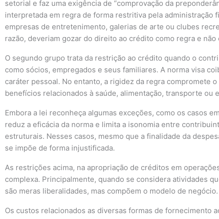
setorial e faz uma exigência de “comprovação da preponderânc
interpretada em regra de forma restritiva pela administração f
empresas de entretenimento, galerias de arte ou clubes recr
razão, deveriam gozar do direito ao crédito como regra e nã
O segundo grupo trata da restrição ao crédito quando o contr
como sócios, empregados e seus familiares. A norma visa coi
caráter pessoal. No entanto, a rigidez da regra compromete 
benefícios relacionados à saúde, alimentação, transporte ou 
Embora a lei reconheça algumas exceções, como os casos em 
reduz a eficácia da norma e limita a isonomia entre contribu
estruturais. Nesses casos, mesmo que a finalidade da despesa
se impõe de forma injustificada.
As restrições acima, na apropriação de créditos em operaç
complexa. Principalmente, quando se considera atividades que
são meras liberalidades, mas compõem o modelo de negócio.
Os custos relacionados as diversas formas de fornecimento 