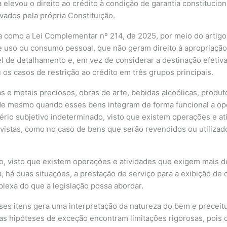
elevou o direito ao crédito à condição de garantia constitucio
ados pela própria Constituição.
 como a Lei Complementar nº 214, de 2025, por meio do artigo 
e uso ou consumo pessoal, que não geram direito à apropriaçã
el de detalhamento e, em vez de considerar a destinação efetiva
 os casos de restrição ao crédito em três grupos principais.
s e metais preciosos, obras de arte, bebidas alcoólicas, produ
ncide mesmo quando esses bens integram de forma funcional a o
itério subjetivo indeterminado, visto que existem operações e 
stas, como no caso de bens que serão revendidos ou utilizado
do, visto que existem operações e atividades que exigem mais 
, há duas situações, a prestação de serviço para a exibição de
lexa do que a legislação possa abordar.
esses itens gera uma interpretação da natureza do bem e precei
s hipóteses de exceção encontram limitações rigorosas, pois