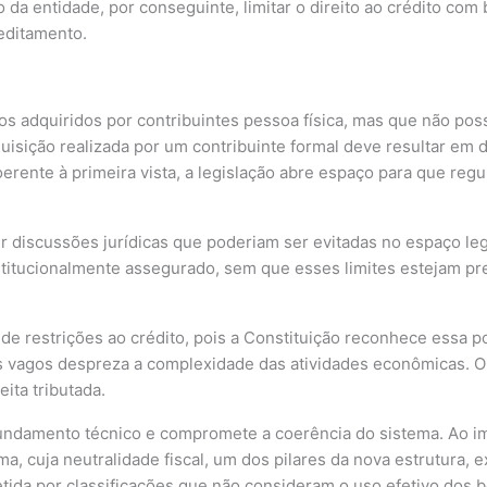
o da entidade, por conseguinte, limitar o direito ao crédito c
editamento.
ços adquiridos por contribuintes pessoa física, mas que não po
isição realizada por um contribuinte formal deve resultar em di
rente à primeira vista, a legislação abre espaço para que reg
ir discussões jurídicas que poderiam ser evitadas no espaço legi
stitucionalmente assegurado, sem que esses limites estejam prev
a de restrições ao crédito, pois a Constituição reconhece essa 
tos vagos despreza a complexidade das atividades econômicas. O
eita tributada.
fundamento técnico e compromete a coerência do sistema. Ao im
rma, cuja neutralidade fiscal, um dos pilares da nova estrutura, 
tida por classificações que não consideram o uso efetivo dos b