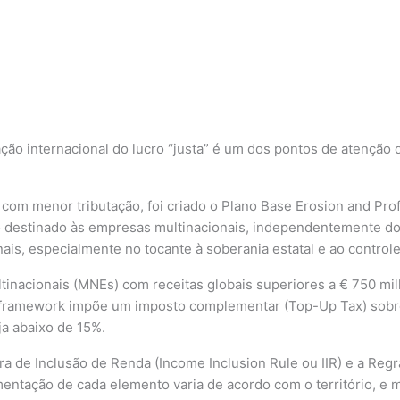
ação internacional do lucro “justa” é um dos pontos de atençã
s com menor tributação, foi criado o Plano Base Erosion and Prof
mo destinado às empresas multinacionais, independentemente do
ais, especialmente no tocante à soberania estatal e ao control
ltinacionais (MNEs) com receitas globais superiores a € 750 m
 framework impõe um imposto complementar (Top-Up Tax) sobre 
ja abaixo de 15%.
gra de Inclusão de Renda (Income Inclusion Rule ou IIR) e a Re
ntação de cada elemento varia de acordo com o território, e m