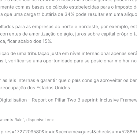
amente com as bases de cálculo estabelecidas para o Imposto d
ca que uma carga tributária de 34% pode resultar em uma alíquot
oltados para as empresas do norte e nordeste, por exemplo, 
rrentes de amortização de ágio, juros sobre capital próprio 
a, ficar abaixo dos 15%.
uição de uma tributação justa em nível internacional apenas ser
asil, verifica-se uma oportunidade para se posicionar melhor no 
s leis internas e garantir que o país consiga aproveitar os be
preocupação dos Estados Unidos.
Digitalisation – Report on Pillar Two Blueprint: Inclusive Fra
yments Rule”, disponível em:
pdf?expires=1727209580&id=id&accname=guest&checksum=5