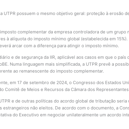
e a UTPR possuem o mesmo objetivo geral: proteção à erosão de 
imposto complementar da empresa controladora de um grupo mul
res à alíquota do imposto mínimo global (estabelecida em 15%).
everá arcar com a diferença para atingir o imposto mínimo.
rio e de segurança da IIR, aplicável aos casos em que o país d
loBE. Numa linguagem mais simplificada, a UTPR prevê a possi
eferente ao remanescente do imposto complementar.
emente, em 17 de setembro de 2024, o Congresso dos Estados Un
o Comitê de Meios e Recursos da Câmara dos Representantes, 
TPR e de outras políticas do acordo global de tributação seria 
gãos estrangeiros não eleitos. De acordo com o documento, a Con
entativa do Executivo em negociar unilateralmente um acordo in