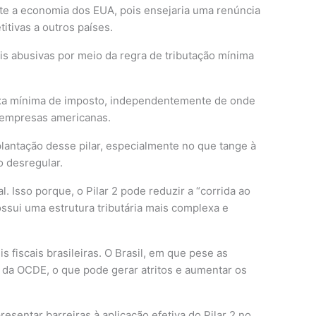
te a economia dos EUA, pois ensejaria uma renúncia
tivas a outros países.
is abusivas por meio da regra de tributação mínima
 taxa mínima de imposto, independentemente de onde
s empresas americanas.
antação desse pilar, especialmente no que tange à
o desregular.
. Isso porque, o Pilar 2 pode reduzir a “corrida ao
ossui uma estrutura tributária mais complexa e
 fiscais brasileiras. O Brasil, em que pese as
s da OCDE, o que pode gerar atritos e aumentar os
sentar barreiras à aplicação efetiva do Pilar 2 no