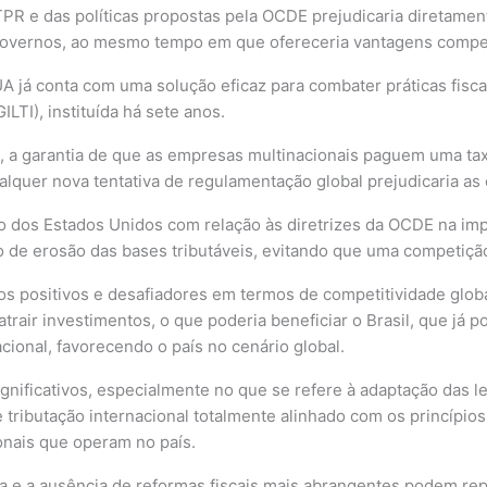
PR e das políticas propostas pela OCDE prejudicaria diretamen
 governos, ao mesmo tempo em que ofereceria vantagens competi
 já conta com uma solução eficaz para combater práticas fisca
TI), instituída há sete anos.
ente, a garantia de que as empresas multinacionais paguem uma
qualquer nova tentativa de regulamentação global prejudicaria a
 dos Estados Unidos com relação às diretrizes da OCDE na impl
 de erosão das bases tributáveis, evitando que uma competiçã
tos positivos e desafiadores em termos de competitividade global
rair investimentos, o que poderia beneficiar o Brasil, que já p
acional, favorecendo o país no cenário global.
ificativos, especialmente no que se refere à adaptação das leis
e tributação internacional totalmente alinhado com os princípio
onais que operam no país.
a e a ausência de reformas fiscais mais abrangentes podem repre