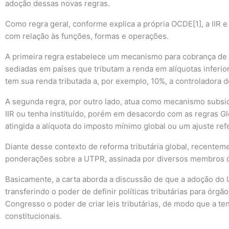
adoção dessas novas regras.
Como regra geral, conforme explica a própria OCDE[1], a IIR 
com relação às funções, formas e operações.
A primeira regra estabelece um mecanismo para cobrança de 
sediadas em países que tributam a renda em alíquotas inferio
tem sua renda tributada a, por exemplo, 10%, a controladora d
A segunda regra, por outro lado, atua como mecanismo subsidiá
IIR ou tenha instituído, porém em desacordo com as regras G
atingida a alíquota do imposto mínimo global ou um ajuste r
Diante desse contexto de reforma tributária global, recent
ponderações sobre a UTPR, assinada por diversos membros d
Basicamente, a carta aborda a discussão de que a adoção do U
transferindo o poder de definir políticas tributárias para ór
Congresso o poder de criar leis tributárias, de modo que a t
constitucionais.