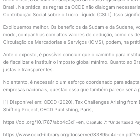
Brasil. Na prática, as regras da OCDE não dialogam necessari
Contribuição Social sobre o Lucro Líquido (CSLL). Isso signifi
Expliquemos melhor. Os benefícios da Sudam e da Sudene, v
modo, companhias com altos valores de dedução, como os deco
Circulação de Mercadorias e Serviços (ICMS), podem, na prátic
Ante o exposto, é possível concluir que o caminho para instit
de fiscalizar e instituir o imposto global mínimo. Quanto ao Br
justas e transparentes.
No entanto, é necessário um esforço coordenado para adaptar a
empresas nacionais, questão essa que também parece ser a 
[1] Disponível em: OECD (2020), Tax Challenges Arising from 
Shifting Project, OECD Publishing, Paris,
https://doi.org/10.1787/abb4c3d1-en
, Capítulo 7: “Undertaxed Pa
https://www.oecd-ilibrary.org/docserver/33895d4d-en.