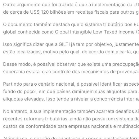
Outro argumento que foi trazido é que a implementação da UT
de cerca de US$ 120 bilhões em receitas fiscais para outros
O documento também destaca que o sistema tributário dos EUA
global conhecida como Global Intangible Low-Taxed Income (GIL
Isso significa dizer que a GILTI já tem por objetivo, justam
estão localizadas, motivo pelo qual, de acordo com a carta, 
Desse modo, é possível observar que existe uma preocupação
soberania estatal e ao controle dos mecanismos de prevenção
Partindo para o cenário nacional, é possível identificar aspec
fundo do poço”, em que países diminuem suas alíquotas para at
alíquotas elevadas. Isso tende a nivelar a concorrência intern
No entanto, a sua implementação também acarreta desafios sign
recentes reformas tributárias, ainda não possui um sistema d
custos de conformidade para empresas nacionais e multinaci
Além disso, o desafio de adaptação da nossa legislação intern