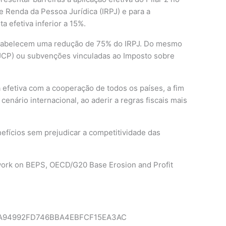
e Renda da Pessoa Jurídica (IRPJ) e para a
a efetiva inferior a 15%.
estabelecem uma redução de 75% do IRPJ. Do mesmo
(JCP) ou subvenções vinculadas ao Imposto sobre
á efetiva com a cooperação de todos os países, a fim
cenário internacional, ao aderir a regras fiscais mais
nefícios sem prejudicar a competitividade das
mework on BEPS, OECD/G20 Base Erosion and Profit
288AA94992FD746BBA4EBFCF15EA3AC