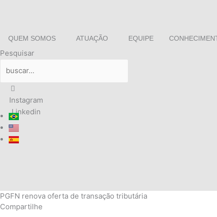
Ir
para
o
QUEM SOMOS
ATUAÇÃO
EQUIPE
CONHECIMEN
conteúdo
Pesquisar
Instagram
Linkedin
PGFN renova oferta de transação tributária
Compartilhe