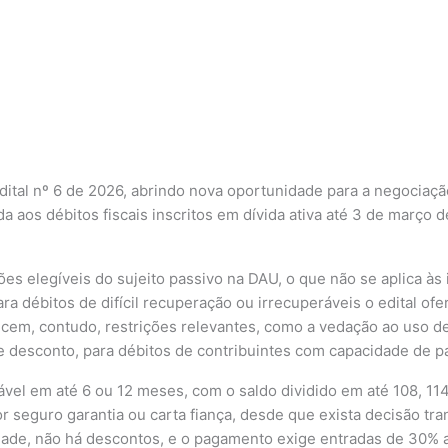
ital nº 6 de 2026, abrindo nova oportunidade para a negociação
a aos débitos fiscais inscritos em dívida ativa até 3 de março d
ões elegíveis do sujeito passivo na DAU, o que não se aplica às
para débitos de difícil recuperação ou irrecuperáveis o edital 
m, contudo, restrições relevantes, como a vedação ao uso de p
e desconto, para débitos de contribuintes com capacidade de p
vel em até 6 ou 12 meses, com o saldo dividido em até 108, 11
or seguro garantia ou carta fiança, desde que exista decisão tr
dade, não há descontos, e o pagamento exige entradas de 30% a