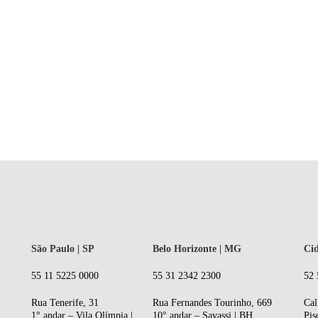
São Paulo | SP
Belo Horizonte | MG
Cid
55 11 5225 0000
55 31 2342 2300
52 
Rua Tenerife, 31
Rua Fernandes Tourinho, 669
Cal
1° andar – Vila Olímpia |
10° andar – Savassi | BH
Pis