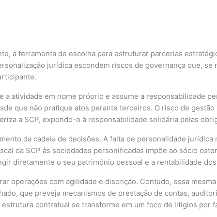
, a ferramenta de escolha para estruturar parcerias estratégi
personalização jurídica escondem riscos de governança que, s
rticipante.
ce a atividade em nome próprio e assume a responsabilidade pera
desde que não pratique atos perante terceiros. O risco de gestã
teriza a SCP, expondo-o à responsabilidade solidária pelas obr
ento da cadeia de decisões. A falta de personalidade jurídica
iscal da SCP às sociedades personificadas impõe ao sócio ostens
ir diretamente o seu patrimônio pessoal e a rentabilidade dos 
turar operações com agilidade e discrição. Contudo, essa mesm
o, que preveja mecanismos de prestação de contas, auditoria e
trutura contratual se transforme em um foco de litígios por fal