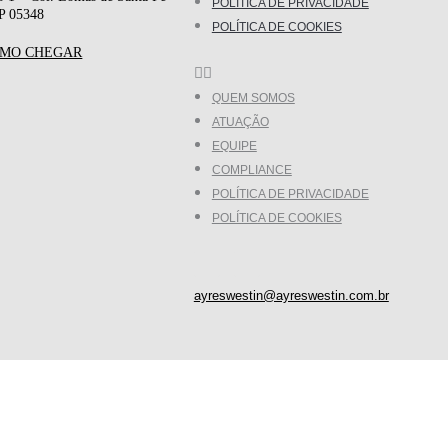
POLÍTICA DE PRIVACIDADE
P 05348
POLÍTICA DE COOKIES
MO CHEGAR
QUEM SOMOS
ATUAÇÃO
EQUIPE
COMPLIANCE
POLÍTICA DE PRIVACIDADE
POLÍTICA DE COOKIES
I
L
n
i
ayreswestin@ayreswestin.com.br
s
n
t
k
a
e
g
d
r
i
a
n