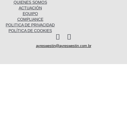
QUIENES SOMOS
ACTUACIÓN
EQUIPO
COMPLIANCE
POLITICA DE PRIVACIDAD
POLÍTICA DE COOKIES
I
L
n
i
ayreswestin@ayreswestin.com.br
s
n
t
k
a
e
Quienes somos
g
d
r
i
a
n
Actuación
m
Equipo
Conocimiento