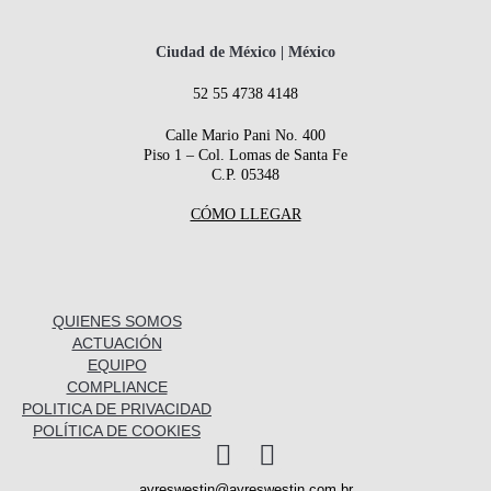
Ciudad de México | México
52 55 4738 4148
Calle Mario Pani No. 400
Piso 1 – Col. Lomas de Santa Fe
C.P. 05348
CÓMO LLEGAR
QUIENES SOMOS
ACTUACIÓN
EQUIPO
COMPLIANCE
POLITICA DE PRIVACIDAD
POLÍTICA DE COOKIES
I
L
n
i
ayreswestin@ayreswestin.com.br