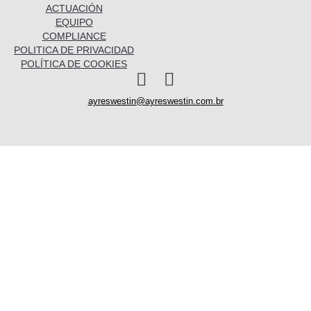
ACTUACIÓN
EQUIPO
COMPLIANCE
POLITICA DE PRIVACIDAD
POLÍTICA DE COOKIES
I
L
n
i
ayreswestin@ayreswestin.com.br
s
n
t
k
a
e
Quienes somos
g
d
r
i
a
n
Actuación
m
Equipo
Conocimiento